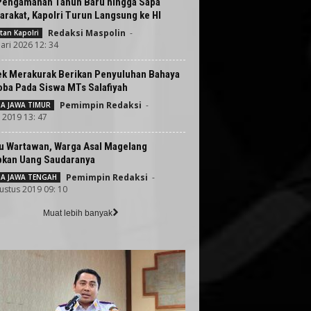
Pengamanan Tahun Baru hingga Sapa
rakat, Kapolri Turun Langsung ke HI
Redaksi Maspolin
-
tan Kapolri
ari 2026 12: 34
ek Merakurak Berikan Penyuluhan Bahaya
oba Pada Siswa MTs Salafiyah
Pemimpin Redaksi
-
TA JAWA TIMUR
i 2019 13: 47
u Wartawan, Warga Asal Magelang
pkan Uang Saudaranya
Pemimpin Redaksi
-
TA JAWA TENGAH
ustus 2019 09: 10
Muat lebih banyak