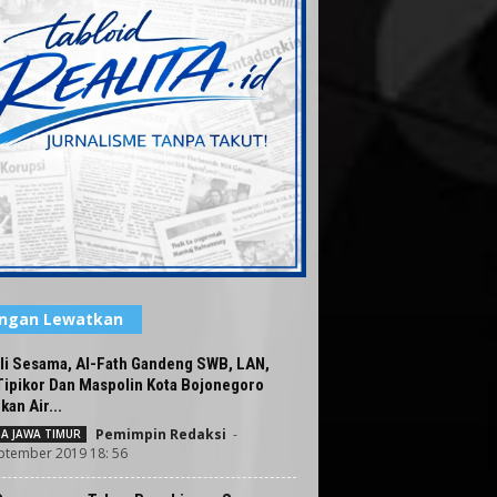
angan Lewatkan
li Sesama, Al-Fath Gandeng SWB, LAN,
Tipikor Dan Maspolin Kota Bojonegoro
kan Air...
Pemimpin Redaksi
-
TA JAWA TIMUR
ptember 2019 18: 56