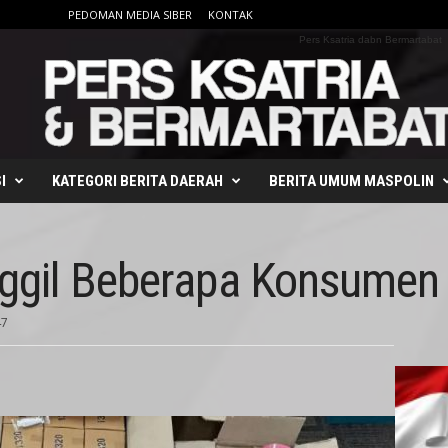
PEDOMAN MEDIA SIBER
KONTAK
Pers Ksatria dabn Bermartabat
I
KATEGORI BERITA DAERAH
BERITA UMUM MASPOLIN
ggil Beberapa Konsumen 
47