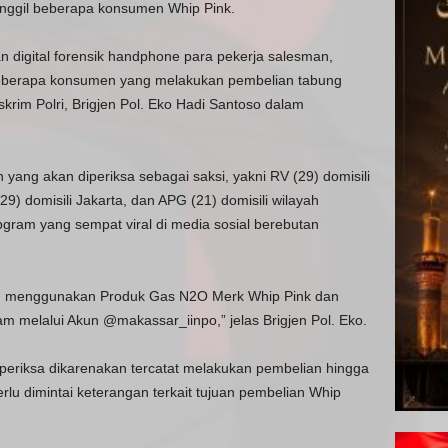
manggil beberapa konsumen Whip Pink.
n digital forensik handphone para pekerja salesman,
eberapa konsumen yang melakukan pembelian tabung
krim Polri, Brigjen Pol. Eko Hadi Santoso dalam
ang akan diperiksa sebagai saksi, yakni RV (29) domisili
29) domisili Jakarta, dan APG (21) domisili wilayah
gram yang sempat viral di media sosial berebutan
n menggunakan Produk Gas N2O Merk Whip Pink dan
ram melalui Akun @makassar_iinpo,” jelas Brigjen Pol. Eko.
eriksa dikarenakan tercatat melakukan pembelian hingga
rlu dimintai keterangan terkait tujuan pembelian Whip