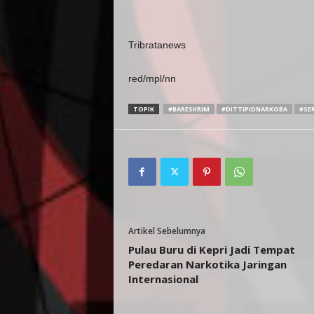
Tribratanews
red/mpl/nn
TOPIK
#BARESKRIM
#DITTIPIDNARKOBA
#SE
Artikel Sebelumnya
Pulau Buru di Kepri Jadi Tempat
Peredaran Narkotika Jaringan
Internasional