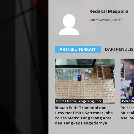
Redaksi Maspolin
http://www.maspolin.id
ARTIKEL TERKAIT
DARI PENULIS
Polres Metro Tangerang Kota
Polrest
Ribuan Butir Tramadol dan
Polres
Hexymer Disita Satresnarkoba
Musnah
Polres Metro Tangerang Kota
Asal M
dan Tangkap Pengedarnya