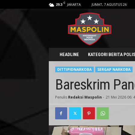
C
JAKARTA
JUMAT, 7 AGUSTUS 26
29.3
M
a
s
p
o
l
i
HEADLINE
KATEGORI BERITA POLIS
n
.
DITTIPIDNARKOBA
SERGAP NARKOBA
i
d
Bareskrim Pan
Penulis
Redaksi Maspolin
-
21 Mei 2026 06: 