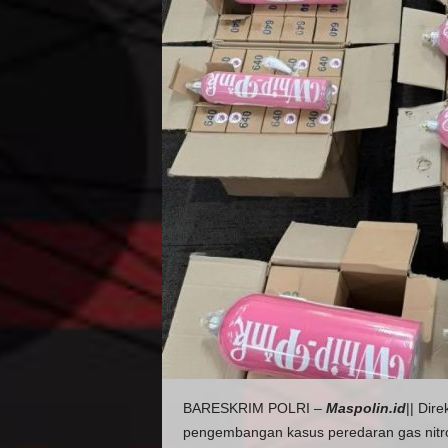
BARESKRIM POLRI –
Maspolin.id
|| Dir
pengembangan kasus peredaran gas nitro