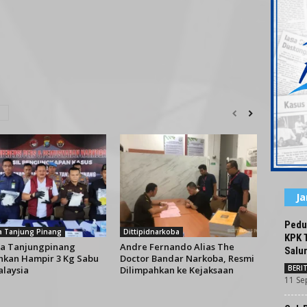
J
Pedu
a Tanjung Pinang
Dittipidnarkoba
KPK 
ta Tanjungpinang
Andre Fernando Alias The
Salur
kan Hampir 3 Kg Sabu
Doctor Bandar Narkoba, Resmi
BERI
alaysia
Dilimpahkan ke Kejaksaan
11 Se