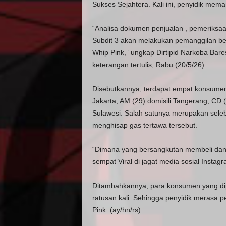
Sukses Sejahtera. Kali ini, penyidik me
“Analisa dokumen penjualan , pemeriksaa
Subdit 3 akan melakukan pemanggilan b
Whip Pink,” ungkap Dirtipid Narkoba Bares
keterangan tertulis, Rabu (20/5/26).
Disebutkannya, terdapat empat konsumen y
Jakarta, AM (29) domisili Tangerang, CD (
Sulawesi. Salah satunya merupakan seleb
menghisap gas tertawa tersebut.
“Dimana yang bersangkutan membeli da
sempat Viral di jagat media sosial Instag
Ditambahkannya, para konsumen yang dip
ratusan kali. Sehingga penyidik merasa pe
Pink. (ay/hn/rs)