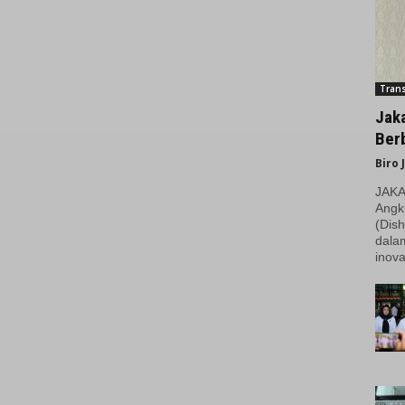
Trans
Jak
Berb
Biro 
JAKAR
Angk
(Dish
dala
inova