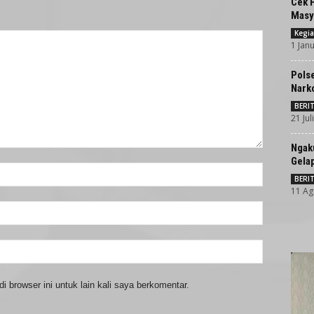
Cek 
Masya
Kegia
1 Janu
Pols
Nark
BERI
21 Jul
Ngak
Gela
BERI
11 Ag
 browser ini untuk lain kali saya berkomentar.