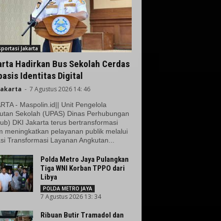
portasi Jakarta
arta Hadirkan Bus Sekolah Cerdas
asis Identitas Digital
Jakarta
-
7 Agustus 2026 14: 46
TA - Maspolin.id|| Unit Pengelola
utan Sekolah (UPAS) Dinas Perhubungan
ub) DKI Jakarta terus bertransformasi
m meningkatkan pelayanan publik melalui
si Transformasi Layanan Angkutan...
Polda Metro Jaya Pulangkan
Tiga WNI Korban TPPO dari
Libya
POLDA METRO JAYA
7 Agustus 2026 13: 34
Ribuan Butir Tramadol dan