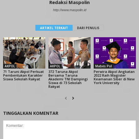
Redaksi Maspolin
http://www.maspolin.id
ARTIKEL TERKAIT
DARI PENULIS
AKPOL
AKPOL
Mabes Pol
71 Taruni Akpol Perkuat
372 Taruna Akpol
Perwira Akpol Angkatan
Pembentukan Karakter
Bersama Taruna
2022 Raih Magister
Siswa Sekolah Rakyat
Akademi TNI Dampingi
Keamanan Siber di New
Siswa di 73 Sekolah
York University
Rakyat
TINGGALKAN KOMENTAR