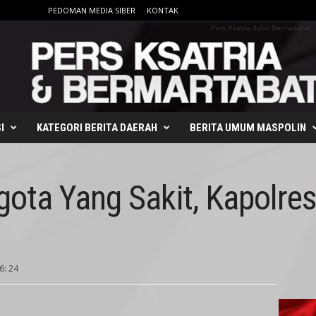
PEDOMAN MEDIA SIBER
KONTAK
Pers Ksatria dabn Bermartabat
I
KATEGORI BERITA DAERAH
BERITA UMUM MASPOLIN
ta Yang Sakit, Kapolres 
6: 24