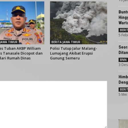
Bunt
Hing
Wart
BERI
5 Feb
 JAWA TIMUR
BERITA JAWA TIMUR
Seor
es Tuban AKBP William
Polisi Tutup Jalur Malang-
Dita
is Tanasale Dicopot dan
Lumajang Akibat Erupsi
 dari Rumah Dinas
Gunung Semeru
BNN
3 Des
Himb
Deng
BERI
5 Mei