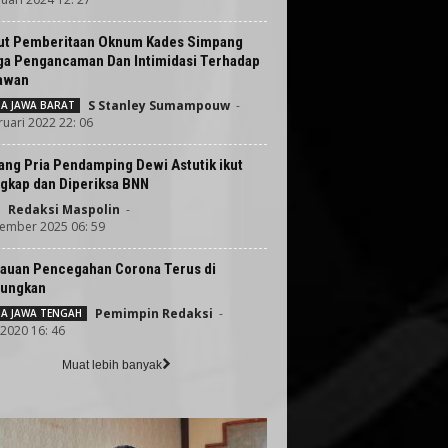
ut Pemberitaan Oknum Kades Simpang
ga Pengancaman Dan Intimidasi Terhadap
awan
S Stanley Sumampouw
-
TA JAWA BARAT
ruari 2022 22: 06
ang Pria Pendamping Dewi Astutik ikut
ngkap dan Diperiksa BNN
Redaksi Maspolin
-
ember 2025 06: 59
auan Pencegahan Corona Terus di
ungkan
Pemimpin Redaksi
-
TA JAWA TENGAH
 2020 16: 46
Muat lebih banyak