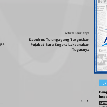
Artikel Berikutnya
Kapolres Tulungagung Targetkan
BPP
Pejabat Baru Segera Laksanakan
Tugasnya
J
Peng
Inspe
Lemdi
10 Ja