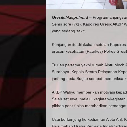
Gresik,Maspolin.id
– Program anjangsana
Senin sore (7/1). Kapolres Gresik AKBP 
yang sedang sakit.
Kunjungan itu dilakukan setelah Kapolres
urusan kesehatan (Paurkes) Polres Gresi
Tujuan pertama yakni rumah Aiptu Moch A
Surabaya. Kepala Sentra Pelayanan Kepoli
jantung. Ipda Sugito sempat memeriksa kon
AKBP Wahyu memberikan motivasi kepada A
Salah satunya, melalui kegiatan-kegiatan p
pikiran positif bisa memberikan semanga
Usai berkunjung ke kediaman Aiptu Arif, K
Perumahan Graha Permata Indah Sidorejo 