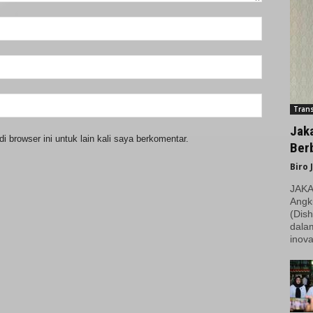
Trans
Jak
 browser ini untuk lain kali saya berkomentar.
Berb
Biro 
JAKAR
Angk
(Dish
dala
inova