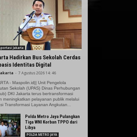
portasi Jakarta
arta Hadirkan Bus Sekolah Cerdas
asis Identitas Digital
Jakarta
-
7 Agustus 2026 14: 46
TA - Maspolin.id|| Unit Pengelola
utan Sekolah (UPAS) Dinas Perhubungan
ub) DKI Jakarta terus bertransformasi
m meningkatkan pelayanan publik melalui
si Transformasi Layanan Angkutan...
Polda Metro Jaya Pulangkan
Tiga WNI Korban TPPO dari
Libya
POLDA METRO JAYA