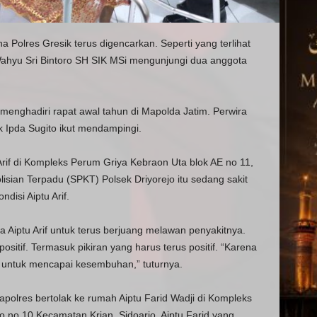
 Polres Gresik terus digencarkan. Seperti yang terlihat
Wahyu Sri Bintoro SH SIK MSi mengunjungi dua anggota
 menghadiri rapat awal tahun di Mapolda Jatim. Perwira
k Ipda Sugito ikut mendampingi.
rif di Kompleks Perum Griya Kebraon Uta blok AE no 11,
sian Terpadu (SPKT) Polsek Driyorejo itu sedang sakit
disi Aiptu Arif.
iptu Arif untuk terus berjuang melawan penyakitnya.
ositif. Termasuk pikiran yang harus terus positif. “Karena
t untuk mencapai kesembuhan,” tuturnya.
apolres bertolak ke rumah Aiptu Farid Wadji di Kompleks
no 10 Kecamatan Krian, Sidoarjo. Aiptu Farid yang