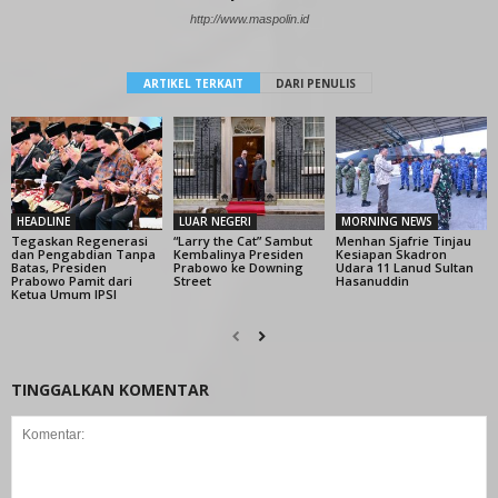
http://www.maspolin.id
ARTIKEL TERKAIT
DARI PENULIS
HEADLINE
LUAR NEGERI
MORNING NEWS
Tegaskan Regenerasi
“Larry the Cat” Sambut
Menhan Sjafrie Tinjau
dan Pengabdian Tanpa
Kembalinya Presiden
Kesiapan Skadron
Batas, Presiden
Prabowo ke Downing
Udara 11 Lanud Sultan
Prabowo Pamit dari
Street
Hasanuddin
Ketua Umum IPSI
TINGGALKAN KOMENTAR