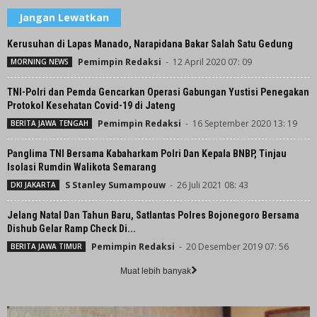
Jangan Lewatkan
Kerusuhan di Lapas Manado, Narapidana Bakar Salah Satu Gedung
Pemimpin Redaksi
-
12 April 2020 07: 09
MORNING NEWS
TNI-Polri dan Pemda Gencarkan Operasi Gabungan Yustisi Penegakan
Protokol Kesehatan Covid-19 di Jateng
Pemimpin Redaksi
-
16 September 2020 13: 19
BERITA JAWA TENGAH
Panglima TNI Bersama Kabaharkam Polri Dan Kepala BNBP, Tinjau
Isolasi Rumdin Walikota Semarang
S Stanley Sumampouw
-
26 Juli 2021 08: 43
DKI JAKARTA
Jelang Natal Dan Tahun Baru, Satlantas Polres Bojonegoro Bersama
Dishub Gelar Ramp Check Di...
Pemimpin Redaksi
-
20 Desember 2019 07: 56
BERITA JAWA TIMUR
Muat lebih banyak