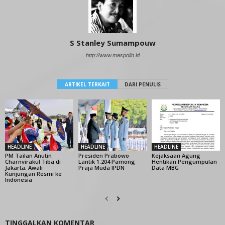
S Stanley Sumampouw
http://www.maspolin.id
ARTIKEL TERKAIT
DARI PENULIS
HEADLINE
HEADLINE
HEADLINE
PM Tailan Anutin
Presiden Prabowo
Kejaksaan Agung
Charnvirakul Tiba di
Lantik 1.204 Pamong
Hentikan Pengumpulan
Jakarta, Awali
Praja Muda IPDN
Data MBG
Kunjungan Resmi ke
Indonesia
TINGGALKAN KOMENTAR