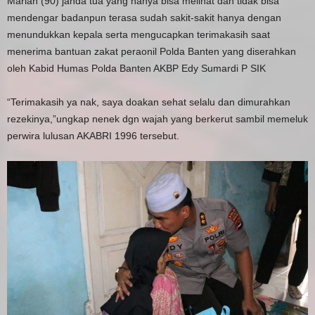
Mariah (90) janda tua yang hanya bisa melihat dan tidak bisa
mendengar badanpun terasa sudah sakit-sakit hanya dengan
menundukkan kepala serta mengucapkan terimakasih saat
menerima bantuan zakat peraonil Polda Banten yang diserahkan
oleh Kabid Humas Polda Banten AKBP Edy Sumardi P SIK
“Terimakasih ya nak, saya doakan sehat selalu dan dimurahkan
rezekinya,”ungkap nenek dgn wajah yang berkerut sambil memeluk
perwira lulusan AKABRI 1996 tersebut.