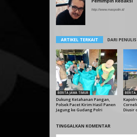
Pemimpin Redaksi
http://www.maspolin.id
ARTIKEL TERKAIT
DARI PENULIS
BERITA JAWA TIMUR
BERITA
Dukung Ketahanan Pangan,
Kapolr
Polsek Pacet Kirim Hasil Panen
Cornel
Jagung ke Gudang Polri
Diusir
TINGGALKAN KOMENTAR