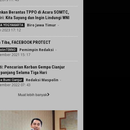
nkan Berantas TPPO di Acara SOMTC,
ri: Kita Sayang dan Ingin Lindungi WNI
Biro Jawa Timur
-
TA YOGYAKARTA
i 2023 17: 12
h Tiba, FACEBOOK PROTECT
Pemimpin Redaksi
-
olinTEKNO
ember 2021 15: 17
ti: Pencarian Korban Gempa Cianjur
rpanjang Selama Tiga Hari
Redaksi Maspolin
-
a Bumi Cianjur
ember 2022 07: 43
Muat lebih banyak