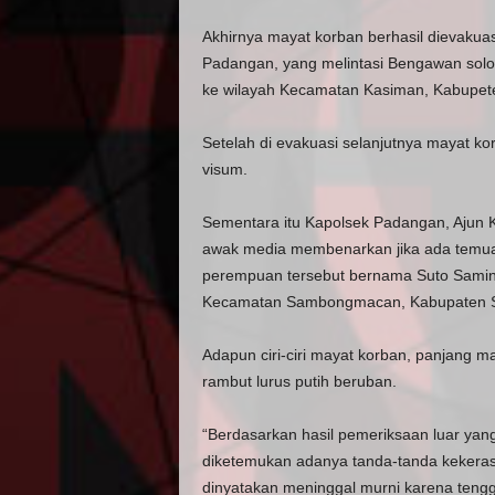
Akhirnya mayat korban berhasil dievakua
Padangan, yang melintasi Bengawan sol
ke wilayah Kecamatan Kasiman, Kabupet
Setelah di evakuasi selanjutnya mayat k
visum.
Sementara itu Kapolsek Padangan, Ajun Ko
awak media membenarkan jika ada temua
perempuan tersebut bernama Suto Sami
Kecamatan Sambongmacan, Kabupaten Sra
Adapun ciri-ciri mayat korban, panjang ma
rambut lurus putih beruban.
“Berdasarkan hasil pemeriksaan luar yan
diketemukan adanya tanda-tanda kekeras
dinyatakan meninggal murni karena tengg