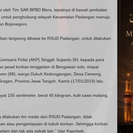
si oleh Tim SAR BPBD Blora, tepatnya di bawah jembatan
o untuk penghubung wilayah Kecamatan Padangan menuju
en Bojonegoro.
orban langsung dibawa ke RSUD Padangan, untuk dilakukan
misaris Polisi (AKP) Singgih Sujianto,SH, kepada para
n jasad korban tenggelam di Bengawan solo, mayat
nem (88), warga Dukuh Kedungjangan, Desa Cemeng,
gen, Provinsi Jawa Tengah, Kamis (17/01/2019) lalu.
yat 155 sentimeter, berat 45 kilogram, kulit sawo matang,
g dilakukan tim medis dari RSUD Padangan, tidak
an atau penganiayaan di tubuh korban. Sehingga korban
elam dan tak ada sebab lain.” Ujar Kapolsek.