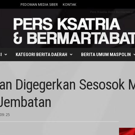
PEDOMAN MEDIA SIBER
KONTAK
Pers Ksatria dabn Bermartabat
I
KATEGORI BERITA DAERAH
BERITA UMUM MASPOLIN
an Digegerkan Sesosok 
 Jembatan
09: 25