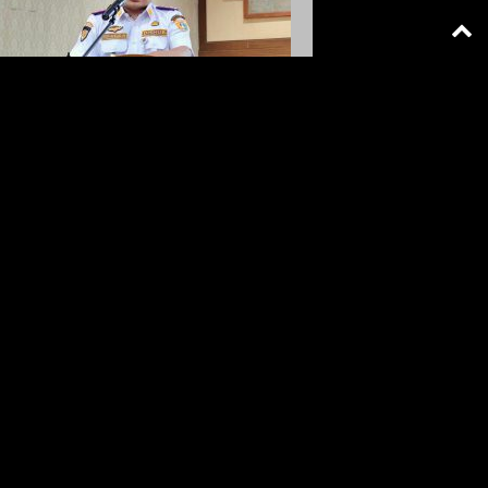
portasi Jakarta
arta Hadirkan Bus Sekolah Cerdas
asis Identitas Digital
Jakarta
-
7 Agustus 2026 14: 46
TA - Maspolin.id|| Unit Pengelola
utan Sekolah (UPAS) Dinas Perhubungan
ub) DKI Jakarta terus bertransformasi
m meningkatkan pelayanan publik melalui
si Transformasi Layanan Angkutan...
Polda Metro Jaya Pulangkan
Tiga WNI Korban TPPO dari
Libya
POLDA METRO JAYA
7 Agustus 2026 13: 34