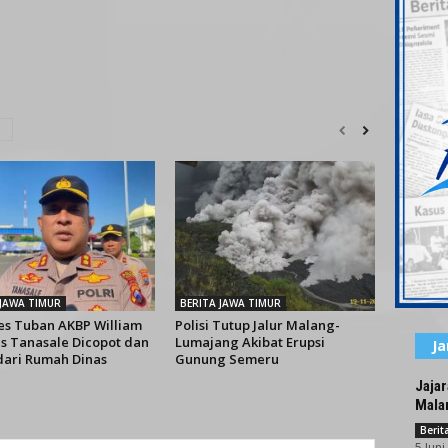
 JAWA TIMUR
BERITA JAWA TIMUR
es Tuban AKBP William
Polisi Tutup Jalur Malang-
is Tanasale Dicopot dan
Lumajang Akibat Erupsi
J
 dari Rumah Dinas
Gunung Semeru
Jaja
Malam
Beri
5 Juni