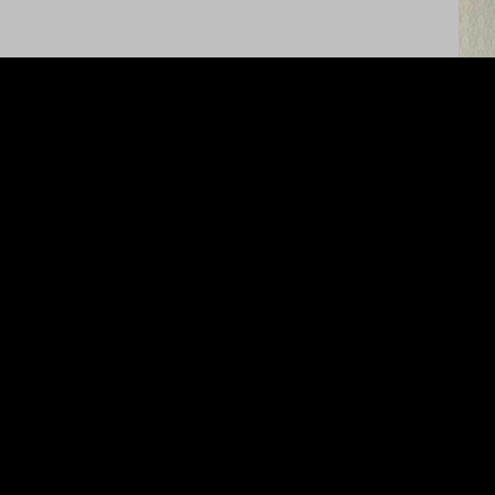
Trans
Jak
Berb
Biro 
JAKAR
Angk
(Dish
dala
inova