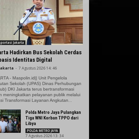
portasi Jakarta
arta Hadirkan Bus Sekolah Cerdas
asis Identitas Digital
Jakarta
-
7 Agustus 2026 14: 46
TA - Maspolin.id|| Unit Pengelola
utan Sekolah (UPAS) Dinas Perhubungan
ub) DKI Jakarta terus bertransformasi
m meningkatkan pelayanan publik melalui
si Transformasi Layanan Angkutan...
Polda Metro Jaya Pulangkan
Tiga WNI Korban TPPO dari
Libya
POLDA METRO JAYA
7 Agustus 2026 13: 34