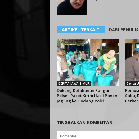
ARTIKEL TERKAIT
DARI PENULIS
BERITA JAWA TIMUR
Berita
Dukung Ketahanan Pangan,
Pemusn
Polsek Pacet Kirim Hasil Panen
Sabu, E
Jagung ke Gudang Polri
Perkar
TINGGALKAN KOMENTAR