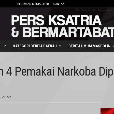
PEDOMAN MEDIA SIBER
KONTAK
Pers Ksatria dabn Bermartabat
I
KATEGORI BERITA DAERAH
BERITA UMUM MASPOLIN
n 4 Pemakai Narkoba Dip
9 21: 59