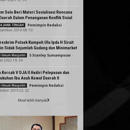
m Solo Beri Materi Sosialisasi Rencana
Daerah Dalam Penanganan Konflik Sisial
Pemimpin Redaksi
-
TA JAWA TENGAH
sember 2019 09: 10
reskrim Polsek Kumpeh Ulu Ipda H Sirait
in Sidak Sejumlah Gudang dan Minimarket
S Stanley Sumampouw
-
ta Umum Maspolin
et 2022 19: 34
 Korcab V DJA II Hadiri Pelepasan dan
ukuhan Ibu Asuh Kowal Daerah II
Pemimpin Redaksi
-
ta Umum Maspolin
tober 2019 22: 32
Muat lebih banyak