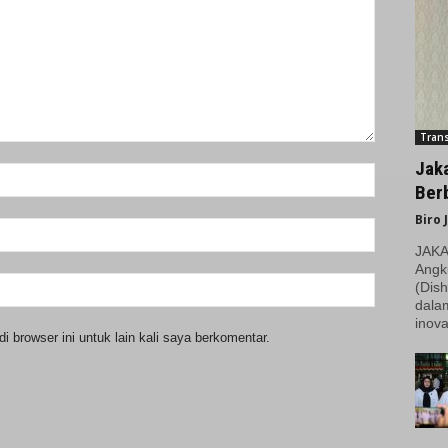
Trans
Jak
Berb
Biro 
JAKAR
Angk
(Dish
dala
inova
 browser ini untuk lain kali saya berkomentar.