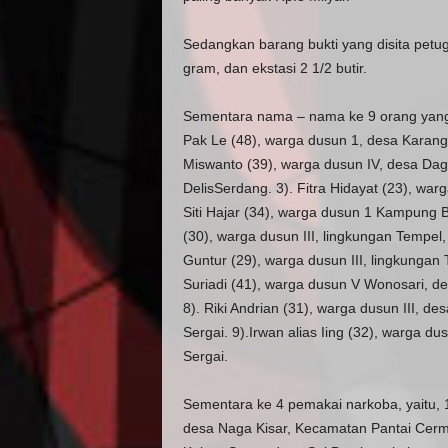
Sedangkan barang bukti yang disita petug
gram, dan ekstasi 2 1/2 butir.
Sementara nama – nama ke 9 orang yang 
Pak Le (48), warga dusun 1, desa Karang
Miswanto (39), warga dusun IV, desa D
DelisSerdang. 3). Fitra Hidayat (23), war
Siti Hajar (34), warga dusun 1 Kampung 
(30), warga dusun III, lingkungan Temp
Guntur (29), warga dusun III, lingkunga
Suriadi (41), warga dusun V Wonosari, d
8). Riki Andrian (31), warga dusun III,
Sergai. 9).Irwan alias Iing (32), warga 
Sergai.
Sementara ke 4 pemakai narkoba, yaitu, 
desa Naga Kisar, Kecamatan Pantai Cermi