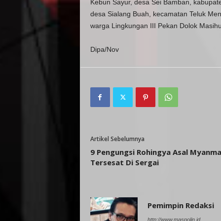
Kebun Sayur, desa Sei Bamban, kabupaten
desa Sialang Buah, kecamatan Teluk Mengk
warga Lingkungan III Pekan Dolok Masihu
Dipa/Nov
Artikel Sebelumnya
9 Pengungsi Rohingya Asal Myanma
Tersesat Di Sergai
Pemimpin Redaksi
http://www.maspolin.id