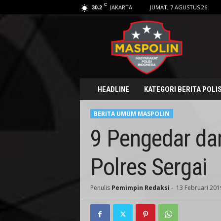
C
JAKARTA
JUMAT, 7 AGUSTUS 26
30.2
M
a
s
p
o
l
i
HEADLINE
KATEGORI BERITA POLIS
n
.
BERITA UMUM MASPOLIN
i
d
9 Pengedar da
Polres Sergai
Penulis
Pemimpin Redaksi
-
13 Februari 201