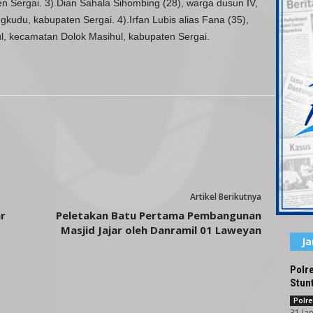
 Sergai. 3).Dian Sahala Sihombing (28), warga dusun IV,
udu, kabupaten Sergai. 4).Irfan Lubis alias Fana (35),
l, kecamatan Dolok Masihul, kabupaten Sergai.
Artikel Berikutnya
r
Peletakan Batu Pertama Pembangunan
Masjid Jajar oleh Danramil 01 Laweyan
J
Polr
Stun
Polre
31 Ja