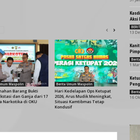
Kasdi
Aksi 
BERI
13 De
Kanit
Pimp
Beri
1 Mar
Ketua
Peng
 Umum Maspolin
Berita Umum Maspolin
ahan Barang Bukti
Hari Kedelapan Ops Ketupat
Beri
kstasi dan Ganja dari 17
2026, Arus Mudik Meningkat,
16 Ok
a Narkotika di OKU
Situasi Kamtibmas Tetap
Kondusif