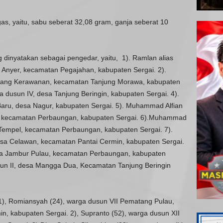
as, yaitu, sabu seberat 32,08 gram, ganja seberat 10
dinyatakan sebagai pengedar, yaitu, 1). Ramlan alias
 Anyer, kecamatan Pegajahan, kabupaten Sergai. 2).
agang Kerawanan, kecamatan Tanjung Morawa, kabupaten
ga dusun IV, desa Tanjung Beringin, kabupaten Sergai. 4).
Baru, desa Nagur, kabupaten Sergai. 5). Muhammad Alfian
el, kecamatan Perbaungan, kabupaten Sergai. 6).Muhammad
n Tempel, kecamatan Perbaungan, kabupaten Sergai. 7).
esa Celawan, kecamatan Pantai Cermin, kabupaten Sergai.
 desa Jambur Pulau, kecamatan Perbaungan, kabupaten
dusun II, desa Mangga Dua, Kecamatan Tanjung Beringin
1), Romiansyah (24), warga dusun VII Pematang Pulau,
n, kabupaten Sergai. 2), Supranto (52), warga dusun XII