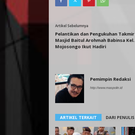
Artikel Sebelumnya
Pelantikan dan Pengukuhan Takmir
Masjid Baitul Arohmah Babinsa Kel.
Mojosongo Ikut Hadiri
Pemimpin Redaksi
http://www.maspolin.id
ARTIKEL TERKAIT
DARI PENULIS