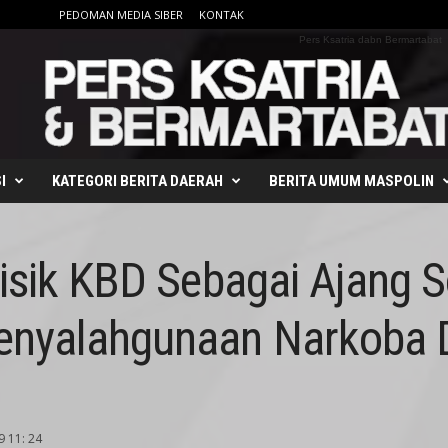
PEDOMAN MEDIA SIBER
KONTAK
Pers Ksatria dabn Bermartabat
I
KATEGORI BERITA DAERAH
BERITA UMUM MASPOLIN
isik KBD Sebagai Ajang So
nyalahgunaan Narkoba D
9 11: 24