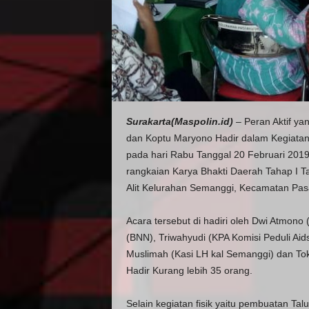
Surakarta(Maspolin.id)
– Peran Aktif ya
dan Koptu Maryono Hadir dalam Kegiatan
pada hari Rabu Tanggal 20 Februari 2019 
rangkaian Karya Bhakti Daerah Tahap I T
Alit Kelurahan Semanggi, Kecamatan Pasa
Acara tersebut di hadiri oleh Dwi Atmono
(BNN), Triwahyudi (KPA Komisi Peduli Aid
Muslimah (Kasi LH kal Semanggi) dan T
Hadir Kurang lebih 35 orang.
Selain kegiatan fisik yaitu pembuatan T