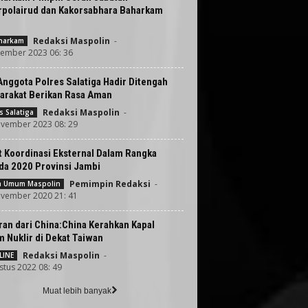
rpolairud dan Kakorsabhara Baharkam
Redaksi Maspolin
-
harkam
ember 2023 06: 36
Anggota Polres Salatiga Hadir Ditengah
arakat Berikan Rasa Aman
Redaksi Maspolin
-
s Salatiga
vember 2023 08: 29
 Koordinasi Eksternal Dalam Rangka
da 2020 Provinsi Jambi
Pemimpin Redaksi
-
ta Umum Maspolin
vember 2020 21: 41
an dari China:China Kerahkan Kapal
 Nuklir di Dekat Taiwan
Redaksi Maspolin
-
LINE
stus 2022 08: 49
Muat lebih banyak