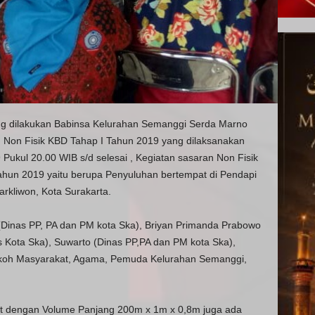
ng dilakukan Babinsa Kelurahan Semanggi Serda Marno
 Non Fisik KBD Tahap I Tahun 2019 yang dilaksanakan
Pukul 20.00 WIB s/d selesai , Kegiatan sasaran Non Fisik
ahun 2019 yaitu berupa Penyuluhan bertempat di Pendapi
rkliwon, Kota Surakarta.
 (Dinas PP, PA dan PM kota Ska), Briyan Primanda Prabowo
s Kota Ska), Suwarto (Dinas PP,PA dan PM kota Ska),
okoh Masyarakat, Agama, Pemuda Kelurahan Semanggi,
alut dengan Volume Panjang 200m x 1m x 0,8m juga ada