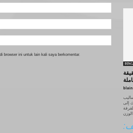
 browser ini untuk lain kali saya berkomentar.
BENC
قيقة
املة
blai
ساليب
ك إلى
لقرفة
يف