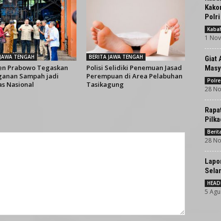
Kako
Polri
Kaba
1 Nov
 JAWA TENGAH
BERITA JAWA TENGAH
Giat 
en Prabowo Tegaskan
Polisi Selidiki Penemuan Jasad
Masy
anan Sampah jadi
Perempuan di Area Pelabuhan
Polre
as Nasional
Tasikagung
28 No
Rapat
Pilka
Beri
28 No
Lapor
Selam
HEAD
5 Agu