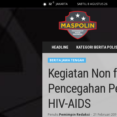
C
JAKARTA
SABTU, 8 AGUSTUS 26
32
M
a
s
p
o
l
i
HEADLINE
KATEGORI BERITA POLIS
n
.
BERITA JAWA TENGAH
i
d
Kegiatan Non f
Pencegahan Pe
HIV-AIDS
Penulis
Pemimpin Redaksi
-
21 Februari 201