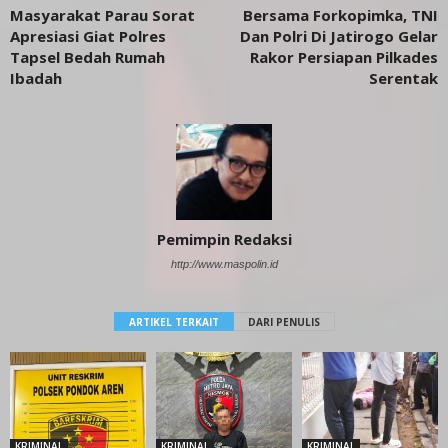
Masyarakat Parau Sorat
Bersama Forkopimka, TNI
Apresiasi Giat Polres
Dan Polri Di Jatirogo Gelar
Tapsel Bedah Rumah
Rakor Persiapan Pilkades
Ibadah
Serentak
Pemimpin Redaksi
http://www.maspolin.id
ARTIKEL TERKAIT
DARI PENULIS
KRIMINAL
KRIMINAL
KRIMINAL