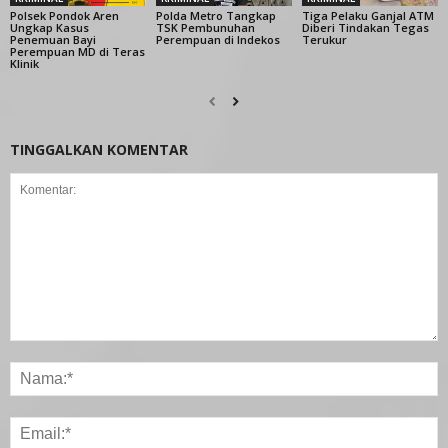
Polsek Pondok Aren
Polda Metro Tangkap
Tiga Pelaku Ganjal ATM
Ungkap Kasus
TSK Pembunuhan
Diberi Tindakan Tegas
Penemuan Bayi
Perempuan di Indekos
Terukur
Perempuan MD di Teras
Klinik
TINGGALKAN KOMENTAR