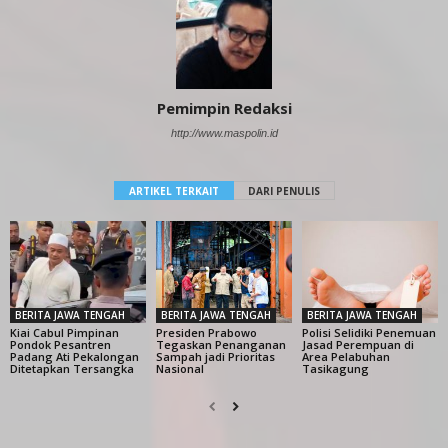
Pemimpin Redaksi
http://www.maspolin.id
ARTIKEL TERKAIT
DARI PENULIS
BERITA JAWA TENGAH
BERITA JAWA TENGAH
BERITA JAWA TENGAH
Kiai Cabul Pimpinan
Presiden Prabowo
Polisi Selidiki Penemuan
Pondok Pesantren
Tegaskan Penanganan
Jasad Perempuan di
Padang Ati Pekalongan
Sampah jadi Prioritas
Area Pelabuhan
Ditetapkan Tersangka
Nasional
Tasikagung