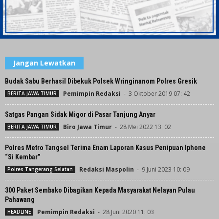
Jangan Lewatkan
Budak Sabu Berhasil Dibekuk Polsek Wringinanom Polres Gresik
Pemimpin Redaksi
-
3 Oktober 2019 07: 42
BERITA JAWA TIMUR
Satgas Pangan Sidak Migor di Pasar Tanjung Anyar
Biro Jawa Timur
-
28 Mei 2022 13: 02
BERITA JAWA TIMUR
Polres Metro Tangsel Terima Enam Laporan Kasus Penipuan Iphone
“Si Kembar”
Redaksi Maspolin
-
9 Juni 2023 10: 09
Polres Tangerang Selatan
300 Paket Sembako Dibagikan Kepada Masyarakat Nelayan Pulau
Pahawang
Pemimpin Redaksi
-
28 Juni 2020 11: 03
HEADLINE