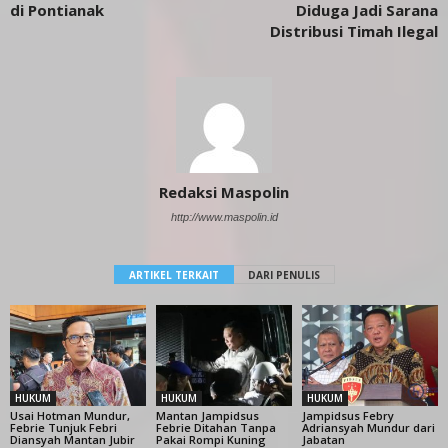
di Pontianak
Diduga Jadi Sarana
Distribusi Timah Ilegal
Redaksi Maspolin
http://www.maspolin.id
ARTIKEL TERKAIT
DARI PENULIS
HUKUM
HUKUM
HUKUM
Usai Hotman Mundur,
Mantan Jampidsus
Jampidsus Febry
Febrie Tunjuk Febri
Febrie Ditahan Tanpa
Adriansyah Mundur dari
Diansyah Mantan Jubir
Pakai Rompi Kuning
Jabatan