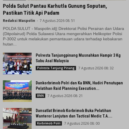
Polda Sulut Pantau Karhutla Gunung Soputan,
Pastikan Titik Api Padam
Redaksi Maspolin
-
7 Agustus 2026 08: 51
POLDA SULUT - Maspolin.id|| Direktorat Polisi Perairan dan Udara
(Ditpolairud) Polda Sulawesi Utara mengerahkan Helikopter Polisi
P-3002 untuk melakukan pemantauan udara terhadap kebakaran
hutan...
Polresta Tanjungpinang Musnahkan Hampir 3 Kg
Sabu Asal Malaysia
7 Agustus 2026 08: 32
Polresta Tanjung Pinang
Dankorbrimob Polri dan Ka BNN, Hadiri Penutupan
Pelatihan Raid Planning Execution...
7 Agustus 2026 08: 21
BNN
Dansatlat Brimob Korbrimob Buka Pelatihan
Wanteror Lanjutan dan Tactical Medic T.A....
7 Agustus 2026 08: 00
Korbrimob Polri