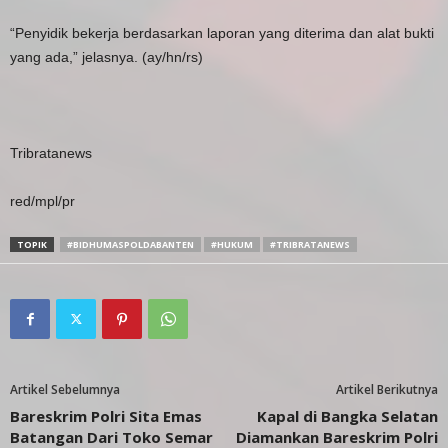
“Penyidik bekerja berdasarkan laporan yang diterima dan alat bukti
yang ada,” jelasnya. (ay/hn/rs)
Tribratanews
red/mpl/pr
TOPIK
#BIDHUMASPOLDABANTEN
#HUKUM
#TRIBRATANEWS
Artikel Sebelumnya
Artikel Berikutnya
Bareskrim Polri Sita Emas
Kapal di Bangka Selatan
Batangan Dari Toko Semar
Diamankan Bareskrim Polri