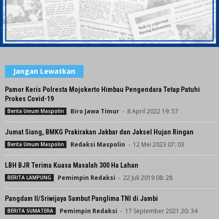
Jangan Lewatkan
Pamor Keris Polresta Mojokerto Himbau Pengendara Tetap Patuhi
Prokes Covid-19
Biro Jawa Timur
-
8 April 2022 19: 57
Berita Umum Maspolin
Jumat Siang, BMKG Prakirakan Jakbar dan Jaksel Hujan Ringan
Redaksi Maspolin
-
12 Mei 2023 07: 03
Berita Umum Maspolin
LBH BJR Terima Kuasa Masalah 300 Ha Lahan
Pemimpin Redaksi
-
22 Juli 2019 08: 28
BERITA LAMPUNG
Pangdam II/Sriwijaya Sambut Panglima TNI di Jambi
Pemimpin Redaksi
-
17 September 2021 20: 34
BERITA SUMATERA