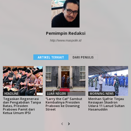
Pemimpin Redaksi
http://www.maspolin.id
ARTIKEL TERKAIT
DARI PENULIS
HEADLINE
LUAR NEGERI
MORNING NEWS
Tegaskan Regenerasi
“Larry the Cat” Sambut
Menhan Sjafrie Tinjau
dan Pengabdian Tanpa
Kembalinya Presiden
Kesiapan Skadron
Batas, Presiden
Prabowo ke Downing
Udara 11 Lanud Sultan
Prabowo Pamit dari
Street
Hasanuddin
Ketua Umum IPSI