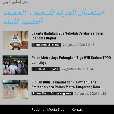
في إنقاص الوزن،...
استعمال القرفة للتنحيف: الحقيقة
العلمية كاملة
Jakarta Hadirkan Bus Sekolah Cerdas Berbasis
Identitas Digital
7 Agustus 2026 14: 46
Transportasi Jakarta
Polda Metro Jaya Pulangkan Tiga WNI Korban TPPO
dari Libya
7 Agustus 2026 13: 34
POLDA METRO JAYA
Ribuan Butir Tramadol dan Hexymer Disita
Satresnarkoba Polres Metro Tangerang Kota...
7 Agustus 2026 11: 13
Polres Metro Tangerang Kota
Pedoman Media Siber
Kontak