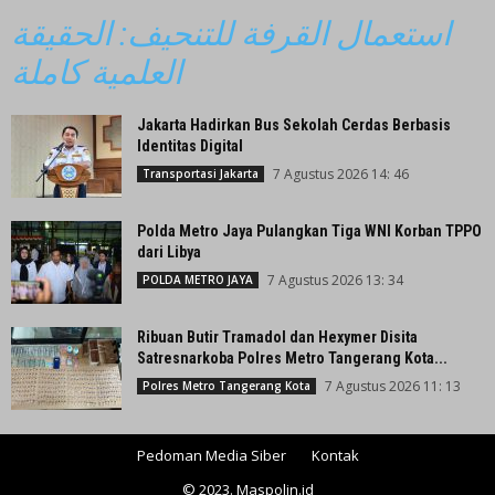
استعمال القرفة للتنحيف: الحقيقة
العلمية كاملة
Jakarta Hadirkan Bus Sekolah Cerdas Berbasis
Identitas Digital
7 Agustus 2026 14: 46
Transportasi Jakarta
Polda Metro Jaya Pulangkan Tiga WNI Korban TPPO
dari Libya
7 Agustus 2026 13: 34
POLDA METRO JAYA
Ribuan Butir Tramadol dan Hexymer Disita
Satresnarkoba Polres Metro Tangerang Kota...
7 Agustus 2026 11: 13
Polres Metro Tangerang Kota
Pedoman Media Siber
Kontak
© 2023. Maspolin.id