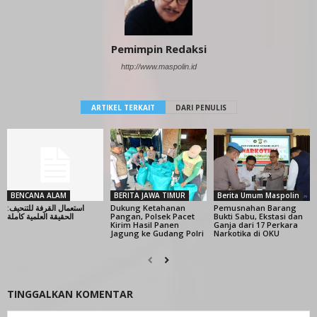
Pemimpin Redaksi
http://www.maspolin.id
ARTIKEL TERKAIT
DARI PENULIS
BENCANA ALAM
BERITA JAWA TIMUR
Berita Umum Maspolin
استعمال القرفة للتنحيف:
Dukung Ketahanan
Pemusnahan Barang
الحقيقة العلمية كاملة
Pangan, Polsek Pacet
Bukti Sabu, Ekstasi dan
Kirim Hasil Panen
Ganja dari 17 Perkara
Jagung ke Gudang Polri
Narkotika di OKU
TINGGALKAN KOMENTAR