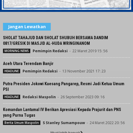
Jangan Lewatkan
SHOLAT TAHAJUD DAN SHOLAT SHUBUH BERSAMA DANDIM
0817/GRESIK DI MASJID AL-HUDA WRINGINANOM
Pemimpin Redaksi
-
22 Maret 2019 15: 56
MORNING NEWS
Aceh Utara Terendam Banjir
Pemimpin Redaksi
-
13 November 2021 17: 23
HEADLINE
Putra Presiden Jokowi Kaesang Pangarep, Resmi Jadi Ketua Umum
PSI
Redaksi Maspolin
-
26 September 2023 09: 16
HEADLINE
Komandan Lantamal IV Berikan Apresiasi Kepada Prajurit dan PNS
yang Purna Tugas
S Stanley Sumampouw
-
24 Maret 2022 20: 56
Berita Umum Maspolin