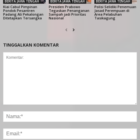
BERITA JAWA TENGAH
BERITA JAWA TENGAH
BERITA JAWA TENGAH
Kiai Cabul Pimpinan
Presiden Prabowo
Polisi Selidiki Penemuan
Pondok Pesantren
Tegaskan Penanganan
Jasad Perempuan di
Padang Ati Pekalongan
Sampah jadi Prioritas
Area Pelabuhan
Ditetapkan Tersangka
Nasional
Tasikagung
TINGGALKAN KOMENTAR